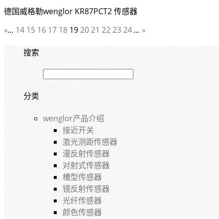
德国威格勒wenglor KR87PCT2 传感器
«
...
14
15
16
17
18
19
20
21
22
23
24
...
»
搜索
分类
wenglor产品介绍
接近开关
激光测距传感器
漫反射传感器
对射式传感器
槽型传感器
镜反射传感器
光纤传感器
颜色传感器