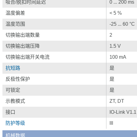
吸合/脱扣时间延迟
0 ... 200 ms
温度偏差
< 5 %
温度范围
-25 ... 60 °C
切换输出端数量
2
切换输出端压降
1.5 V
切换输出端开关电流
100 mA
抗短路
是
反极性保护
是
可锁定
是
示教模式
ZT, DT
接口
IO-Link V1.1
防护等级
III
机械数据