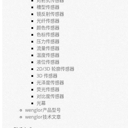
对射式传感器
槽型传感器
镜反射传感器
光纤传感器
颜色传感器
色标传感器
压力传感器
流量传感器
温度传感器
液位传感器
2D/3D 轮廓传感器
3D 传感器
光泽度传感器
荧光传感器
对比度传感器
光幕
wenglor产品型号
wenglor技术文章