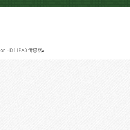
r HD11PA3 传感器
»