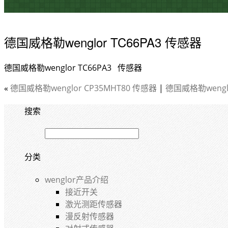
德国威格勒wenglor TC66PA3 传感器
德国威格勒wenglor TC66PA3 传感器
«
德国威格勒wenglor CP35MHT80 传感器
|
德国威格勒wenglo
搜索
分类
wenglor产品介绍
接近开关
激光测距传感器
漫反射传感器