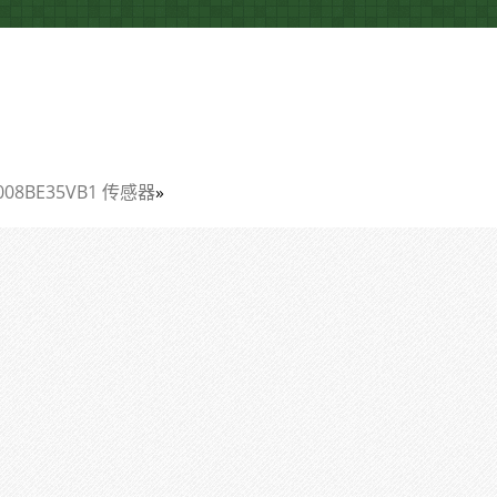
008BE35VB1 传感器
»