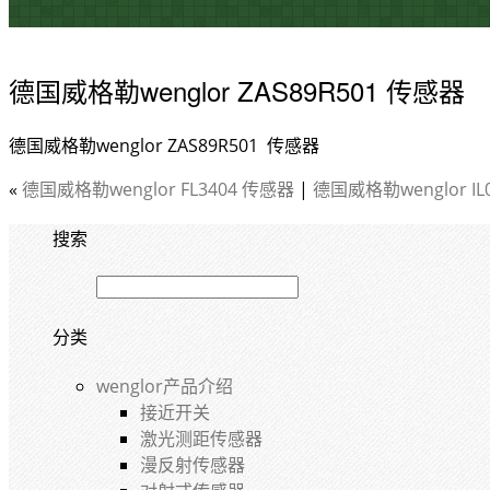
德国威格勒wenglor ZAS89R501 传感器
德国威格勒wenglor ZAS89R501 传感器
«
德国威格勒wenglor FL3404 传感器
|
德国威格勒wenglor IL
搜索
分类
wenglor产品介绍
接近开关
激光测距传感器
漫反射传感器